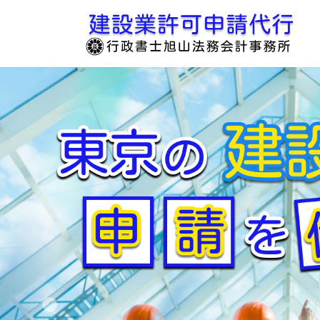
コ
ナ
ン
ビ
テ
ゲ
ン
ー
ツ
シ
へ
ョ
ス
ン
キ
に
ッ
移
プ
動